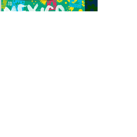
¡Comience su proceso de registro ahora!
© 2021 Conferencia de los Adventistas
del Séptimo Día de Nueva Jersey -
Departamento de
Jóvenes
2303 Brunswick Ave,