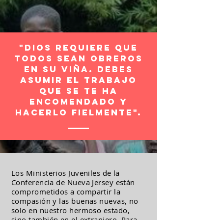
"Dios requiere que
todos sean obreros
en su viña. Debes
asumir el trabajo
que se te ha
encomendado y
hacerlo fielmente".
Los Ministerios Juveniles de la
Conferencia de Nueva Jersey están
comprometidos a
compartir la
compasión y las buenas nuevas, no
solo en nuestro hermoso
estado,
sino también en el extranjero. Para