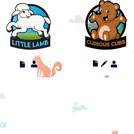
2303 Brunswick Ave,
Lawrenceville, Nueva Jersey 08648
youth@njcsda.org