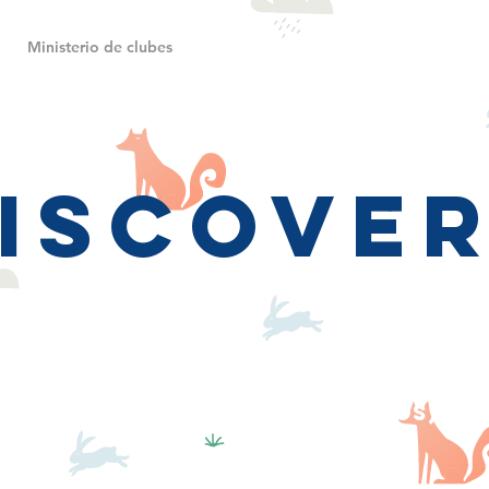
Ministerio de clubes
Ministerios de niños
Services
iscove
Corderitos
Cachorro
curiosos
(3 años)
(4 años)