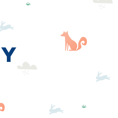
More
Iniciar sesión
ry
s
currante
(5 años)