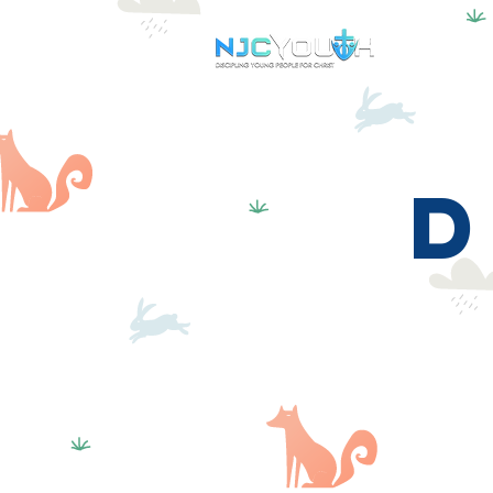
Services
d
Pajaritos
(1-2 años)