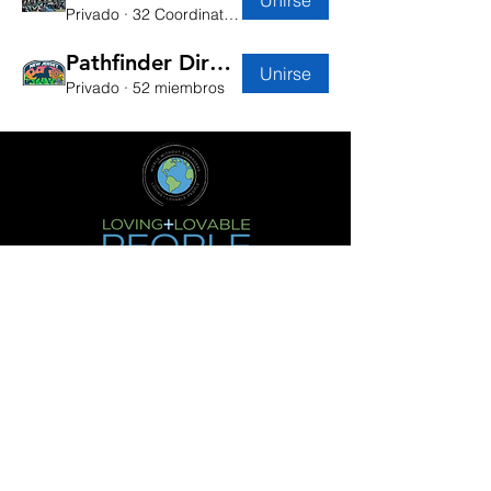
Privado
·
32 Coordinators
Pathfinder Director
Unirse
Privado
·
52 miembros
© 2021 Conferencia de los Adventistas
del Séptimo Día de Nueva Jersey -
Departamento de
Jóvenes
2303 Brunswick Ave,
Lawrenceville, Nueva
Jersey 08648
youth@njcsda.org
(609) 802-0873